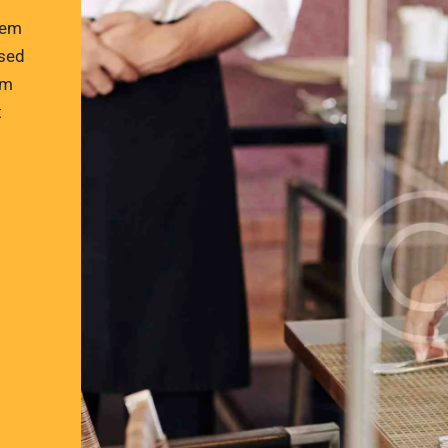
tem
 sed
am
t