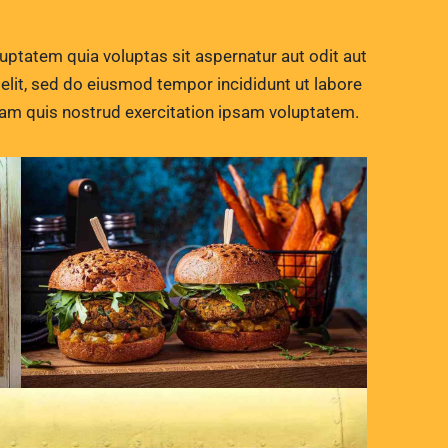
ptatem quia voluptas sit aspernatur aut odit aut
g elit, sed do eiusmod tempor incididunt ut labore
iam quis nostrud exercitation ipsam voluptatem.