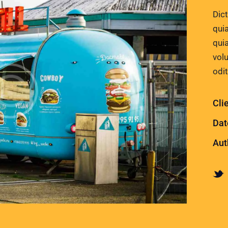
Dic
quia
qui
vol
odit
Cli
Dat
Aut