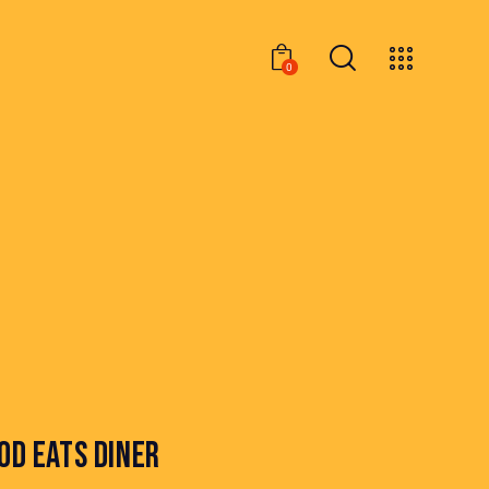
0
0
OD EATS DINER