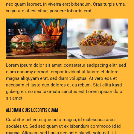
nec quam laoreet, in viverra erat bibendum. Cras turpis urna,
vulputate at est vitae, posuere lobortis erat.
Lorem ipsum dolor sit amet, consetetur sadipscing elitr, sed
diam nonumy eirmod tempor invidunt ut labore et dolore
magna aliquyam erat, sed diam voluptua. At vero eos et
accusam et justo duo dolores et ea rebum. Stet clita kasd
gubergren, no sea takimata sanctus est Lorem ipsum dolor
sit amet.
ALIQUAM QUIS LOBORTIS QUAM
Curabitur pellentesque odio magna, id malesuada arcu
sodales ut. Sed sed quam ut ex bibendum commodo id id
magna. Aliquam sed ligula sed ante blandit volutpat. Ut