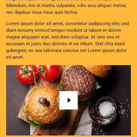
bibendum, nisi et mattis vulputate, odio arcu aliquet metus,
nec dapibus risus risus quis lectus.
Lorem ipsum dolor sit amet, consetetur sadipscing elitr, sed
diam nonumy eirmod tempor invidunt ut labore et dolore
magna aliquyam erat, sed diam voluptua. At vero eos et
accusam et justo duo dolores et ea rebum. Stet clita kasd
gubergren, no sea takimata sanctus est Lorem ipsum dolor
sit amet.