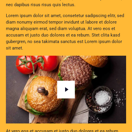
nec dapibus risus risus quis lectus.
Lorem ipsum dolor sit amet, consetetur sadipscing elitr, sed
diam nonumy eirmod tempor invidunt ut labore et dolore
magna aliquyam erat, sed diam voluptua. At vero eos et
accusam et justo duo dolores et ea rebum. Stet clita kasd
gubergren, no sea takimata sanctus est Lorem ipsum dolor
sit amet.
At vero eos et accusam et justo duo dolores et ea rebum.