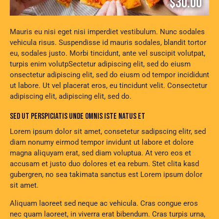
$30.00
Mauris eu nisi eget nisi imperdiet vestibulum. Nunc sodales
vehicula risus. Suspendisse id mauris sodales, blandit tortor
eu, sodales justo. Morbi tincidunt, ante vel suscipit volutpat,
turpis enim volutpSectetur adipiscing elit, sed do eiusm
onsectetur adipiscing elit, sed do eiusm od tempor incididunt
ut labore. Ut vel placerat eros, eu tincidunt velit. Consectetur
adipiscing elit, adipiscing elit, sed do.
SED UT PERSPICIATIS UNDE OMNIS ISTE NATUS ET
Lorem ipsum dolor sit amet, consetetur sadipscing elitr, sed
diam nonumy eirmod tempor invidunt ut labore et dolore
magna aliquyam erat, sed diam voluptua. At vero eos et
accusam et justo duo dolores et ea rebum. Stet clita kasd
gubergren, no sea takimata sanctus est Lorem ipsum dolor
sit amet.
Aliquam laoreet sed neque ac vehicula. Cras congue eros
nec quam laoreet, in viverra erat bibendum. Cras turpis urna,