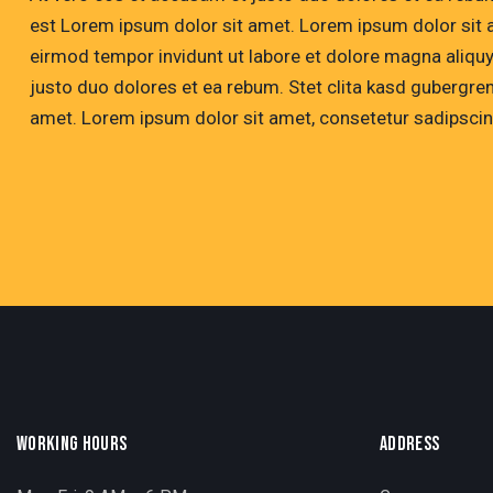
est Lorem ipsum dolor sit amet. Lorem ipsum dolor sit 
eirmod tempor invidunt ut labore et dolore magna aliqu
justo duo dolores et ea rebum. Stet clita kasd gubergre
amet. Lorem ipsum dolor sit amet, consetetur sadipscing
WORKING HOURS
ADDRESS