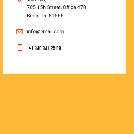
785 15h Street, Office 478
Berlin, De 81566
info@email.com
+1 840 841 25 69