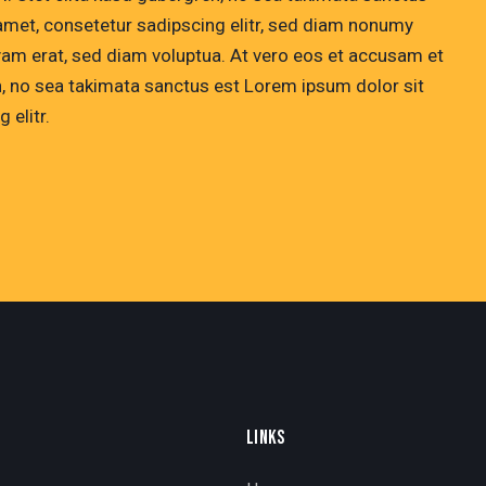
amet, consetetur sadipscing elitr, sed diam nonumy
yam erat, sed diam voluptua. At vero eos et accusam et
n, no sea takimata sanctus est Lorem ipsum dolor sit
 elitr.
LINKS