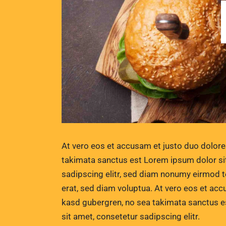
At vero eos et accusam et justo duo dolore
takimata sanctus est Lorem ipsum dolor si
sadipscing elitr, sed diam nonumy eirmod 
erat, sed diam voluptua. At vero eos et acc
kasd gubergren, no sea takimata sanctus e
sit amet, consetetur sadipscing elitr.