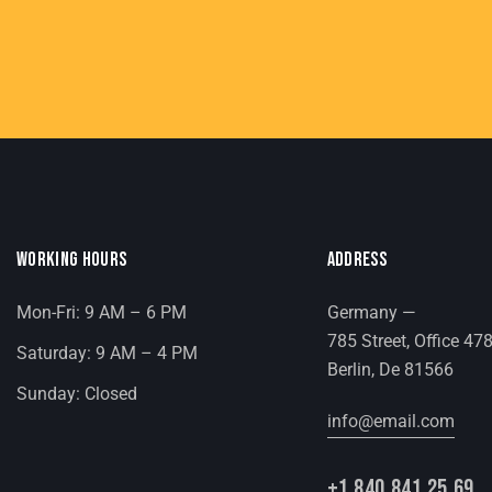
WORKING HOURS
ADDRESS
Mon-Fri: 9 AM – 6 PM
Germany —
785 Street, Office 47
Saturday: 9 AM – 4 PM
Berlin, De 81566
Sunday: Closed
info@email.com
+1 840 841 25 69