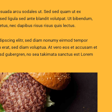
esuada arcu sodales ut. Sed sed quam ut ex
 ligula sed ante blandit volutpat. Ut bibendum,
etus, nec dapibus risus risus quis lectus.
dipscing elitr, sed diam nonumy eirmod tempor
m erat, sed diam voluptua. At vero eos et accusam et
kasd gubergren, no sea takimata sanctus est Lorem