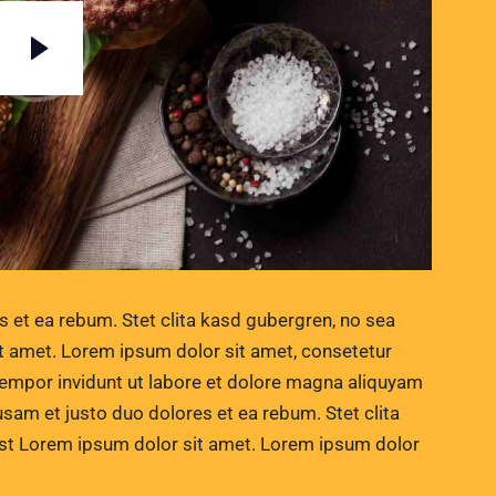
s et ea rebum. Stet clita kasd gubergren, no sea
t amet. Lorem ipsum dolor sit amet, consetetur
tempor invidunt ut labore et dolore magna aliquyam
usam et justo duo dolores et ea rebum. Stet clita
st Lorem ipsum dolor sit amet. Lorem ipsum dolor