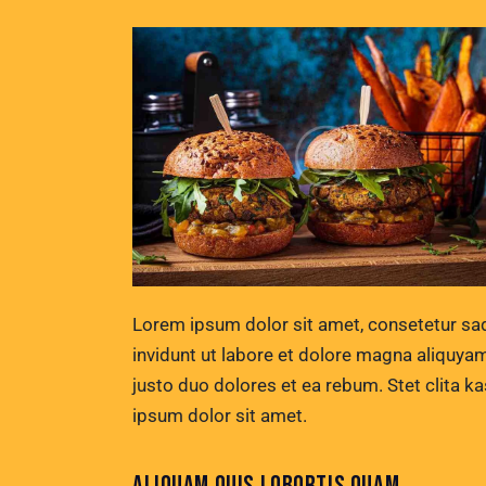
Lorem ipsum dolor sit amet, consetetur sa
invidunt ut labore et dolore magna aliquya
justo duo dolores et ea rebum. Stet clita 
ipsum dolor sit amet.
ALIQUAM QUIS LOBORTIS QUAM