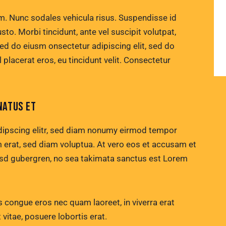
um. Nunc sodales vehicula risus. Suspendisse id
sto. Morbi tincidunt, ante vel suscipit volutpat,
sed do eiusm onsectetur adipiscing elit, sed do
 placerat eros, eu tincidunt velit. Consectetur
NATUS ET
dipscing elitr, sed diam nonumy eirmod tempor
m erat, sed diam voluptua. At vero eos et accusam et
kasd gubergren, no sea takimata sanctus est Lorem
 congue eros nec quam laoreet, in viverra erat
 vitae, posuere lobortis erat.