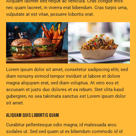
Aliquam laoreet sed neque ac vehicula. Cras congue eros
nec quam laoreet, in viverra erat bibendum. Cras turpis urna,
vulputate at est vitae, posuere lobortis erat.
Lorem ipsum dolor sit amet, consetetur sadipscing elitr, sed
diam nonumy eirmod tempor invidunt ut labore et dolore
magna aliquyam erat, sed diam voluptua. At vero eos et
accusam et justo duo dolores et ea rebum. Stet clita kasd
gubergren, no sea takimata sanctus est Lorem ipsum dolor
sit amet.
ALIQUAM QUIS LOBORTIS QUAM
Curabitur pellentesque odio magna, id malesuada arcu
sodales ut. Sed sed quam ut ex bibendum commodo id id