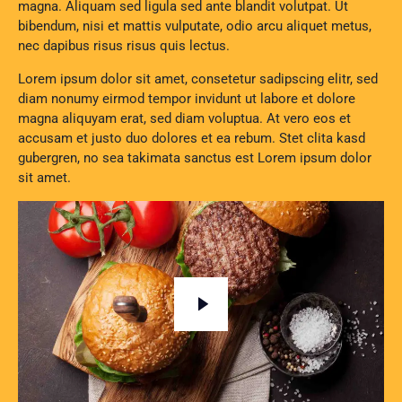
magna. Aliquam sed ligula sed ante blandit volutpat. Ut
bibendum, nisi et mattis vulputate, odio arcu aliquet metus,
nec dapibus risus risus quis lectus.
Lorem ipsum dolor sit amet, consetetur sadipscing elitr, sed
diam nonumy eirmod tempor invidunt ut labore et dolore
magna aliquyam erat, sed diam voluptua. At vero eos et
accusam et justo duo dolores et ea rebum. Stet clita kasd
gubergren, no sea takimata sanctus est Lorem ipsum dolor
sit amet.