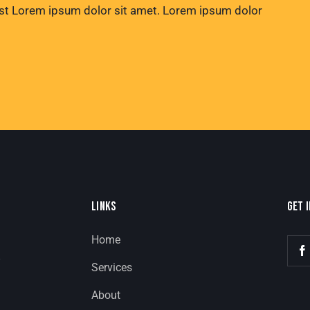
st Lorem ipsum dolor sit amet. Lorem ipsum dolor
LINKS
GET 
Home
8
Services
About