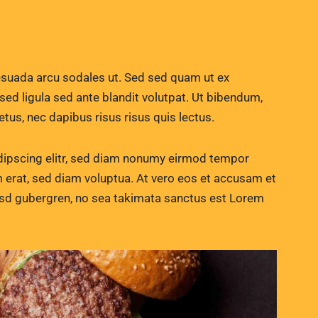
esuada arcu sodales ut. Sed sed quam ut ex
 ligula sed ante blandit volutpat. Ut bibendum,
etus, nec dapibus risus risus quis lectus.
dipscing elitr, sed diam nonumy eirmod tempor
m erat, sed diam voluptua. At vero eos et accusam et
kasd gubergren, no sea takimata sanctus est Lorem