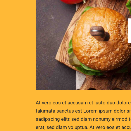
At vero eos et accusam et justo duo dolore
takimata sanctus est Lorem ipsum dolor si
sadipscing elitr, sed diam nonumy eirmod 
erat, sed diam voluptua. At vero eos et acc