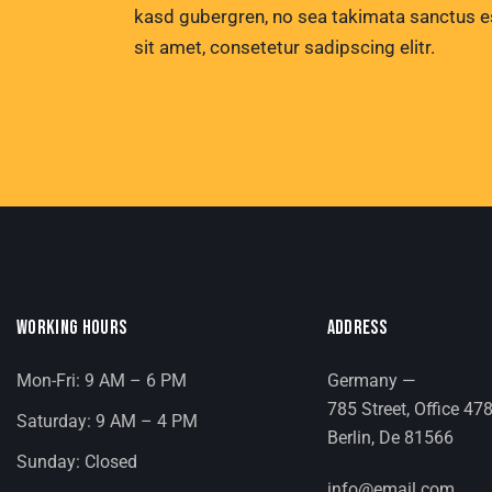
kasd gubergren, no sea takimata sanctus e
sit amet, consetetur sadipscing elitr.
WORKING HOURS
ADDRESS
Mon-Fri: 9 AM – 6 PM
Germany —
785 Street, Office 47
Saturday: 9 AM – 4 PM
Berlin, De 81566
Sunday: Closed
info@email.com