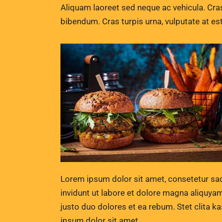
Aliquam laoreet sed neque ac vehicula. Cras
bibendum. Cras turpis urna, vulputate at est
Lorem ipsum dolor sit amet, consetetur sa
invidunt ut labore et dolore magna aliquya
justo duo dolores et ea rebum. Stet clita 
ipsum dolor sit amet.