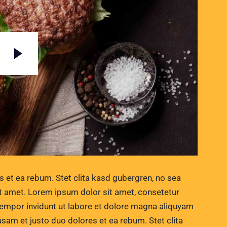
s et ea rebum. Stet clita kasd gubergren, no sea
t amet. Lorem ipsum dolor sit amet, consetetur
tempor invidunt ut labore et dolore magna aliquyam
usam et justo duo dolores et ea rebum. Stet clita