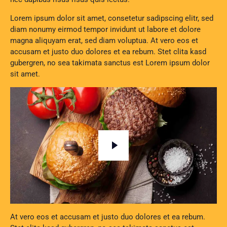
Lorem ipsum dolor sit amet, consetetur sadipscing elitr, sed
diam nonumy eirmod tempor invidunt ut labore et dolore
magna aliquyam erat, sed diam voluptua. At vero eos et
accusam et justo duo dolores et ea rebum. Stet clita kasd
gubergren, no sea takimata sanctus est Lorem ipsum dolor
sit amet.
At vero eos et accusam et justo duo dolores et ea rebum.