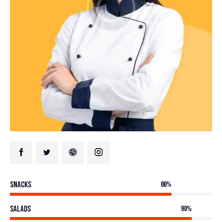
Snacks
80%
Salads
90%