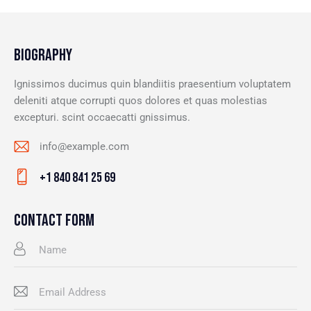
BIOGRAPHY
Ignissimos ducimus quin blandiitis praesentium voluptatem
deleniti atque corrupti quos dolores et quas molestias
excepturi. scint occaecatti gnissimus.
info@example.com
E-
+1 840 841 25 69
m
Ph
ail
on
CONTACT FORM
:
e: