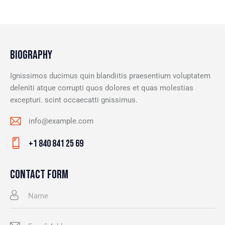
BIOGRAPHY
Ignissimos ducimus quin blandiitis praesentium voluptatem
deleniti atque corrupti quos dolores et quas molestias
excepturi. scint occaecatti gnissimus.
info@example.com
E-
+1 840 841 25 69
m
Ph
ail
on
CONTACT FORM
:
e: