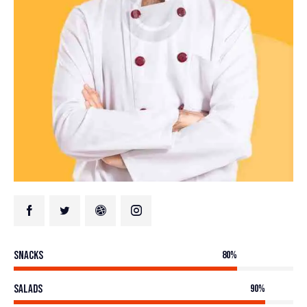
Snacks
80%
Salads
90%