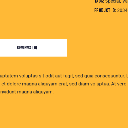
Tags:
,
Special
Va
Product ID:
2034
REVIEWS (0)
tatem voluptas sit odit aut fugit, sed quia consequuntur. L
et dolore magna aliquyam.erat, sed diam voluptua. At vero
 invidunt magna aliquyam.