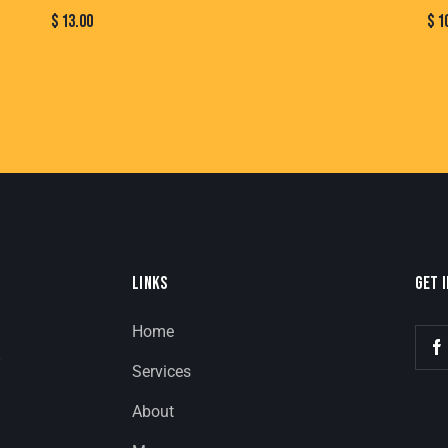
$
13.00
$
1
LINKS
GET 
Home
8
Services
About