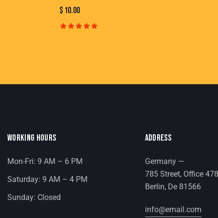
$
10.00
Rated
5.00
out of 5
WORKING HOURS
ADDRESS
Mon-Fri: 9 AM – 6 PM
Germany —
785 Street, Office 47
Saturday: 9 AM – 4 PM
Berlin, De 81566
Sunday: Closed
info@email.com