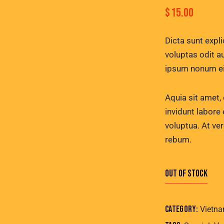
$
15.00
Dicta sunt exp
voluptas odit a
ipsum nonum ei
Aquia sit amet,
invidunt labore
voluptua. At ve
rebum.
Out of stock
Category:
Vietna