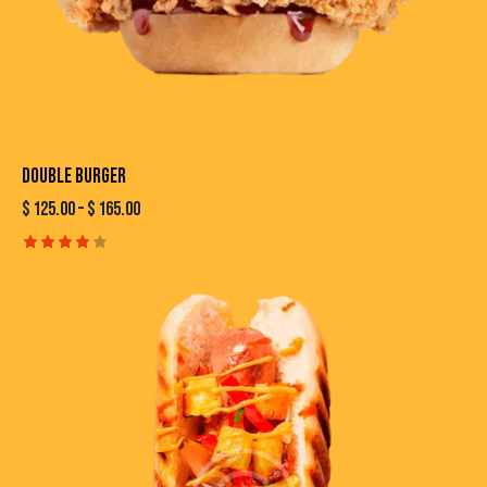
DOUBLE BURGER
$
125.00
–
$
165.00
Rated
4.00
out of
5