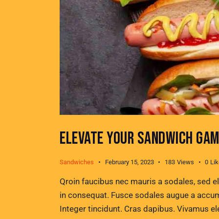
ELEVATE YOUR SANDWICH GAM
Sandwiches
February 15, 2023
183
Views
0
Li
Qroin faucibus nec mauris a sodales, sed e
in consequat. Fusce sodales augue a accumsa
Integer tincidunt. Cras dapibus. Vivamus e