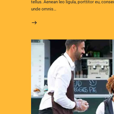
tellus. Aenean leo ligula, porttitor eu, conse
unde omnis…