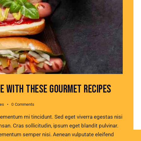
E WITH THESE GOURMET RECIPES
kes
0
Comments
lementum mi tincidunt. Sed eget viverra egestas nisi
n. Cras sollicitudin, ipsum eget blandit pulvinar.
lementum semper nisi. Aenean vulputate eleifend